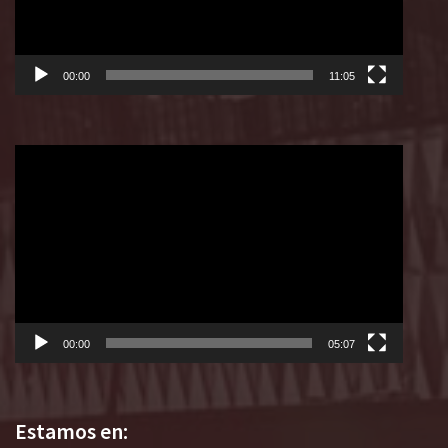
00:00
11:05
Reproductor
de
vídeo
00:00
05:07
Estamos en: