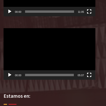
00:00
11:05
Reproductor
de
vídeo
00:00
05:07
Estamos en: